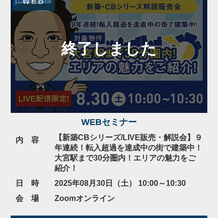
WEB
WEBセミナー
【新築CBシリーズ/LIVE販売・解説会】９
内 容
年連続！転入超過を達成中の街で建築中！
大宮駅まで30分圏内！エリアの魅力をご
紹介！
日 時
2025年08月30日（土） 10:00～10:30
会 場
Zoomオンライン