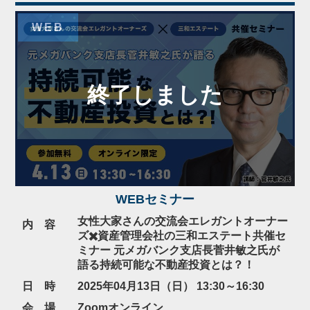
WEB
WEBセミナー
女性大家さんの交流会エレガントオーナー
内 容
ズ✖️資産管理会社の三和エステート共催セ
ミナー 元メガバンク支店長菅井敏之氏が
語る持続可能な不動産投資とは？！
日 時
2025年04月13日（日） 13:30～16:30
会 場
Zoomオンライン