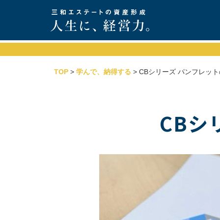
TOP
>
学んで、納得する
> CBシリーズ パンフレッ
CBシ