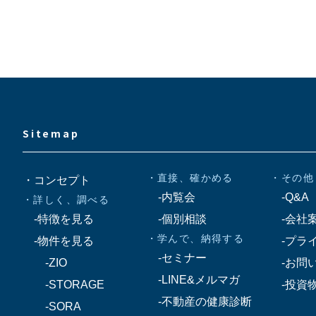
Sitemap
・直接、確かめる
・その他
・コンセプト
-内覧会
-Q&A
・詳しく、調べる
-特徴を見る
-個別相談
-会社
・学んで、納得する
-物件を見る
-プラ
-セミナー
-ZIO
-お問
-LINE&メルマガ
-STORAGE
-投資
-不動産の健康診断
-SORA