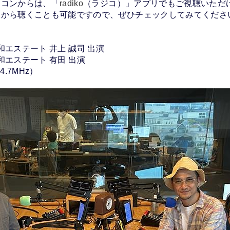
ソコンからは、「
radiko
（ラジコ）」アプリでもご視聴いただ
後から聴くことも可能ですので、ぜひチェックしてみてくださ
 三和エステート 井上 誠司 出演
 三和エステート 有田 出演
.7MHz）