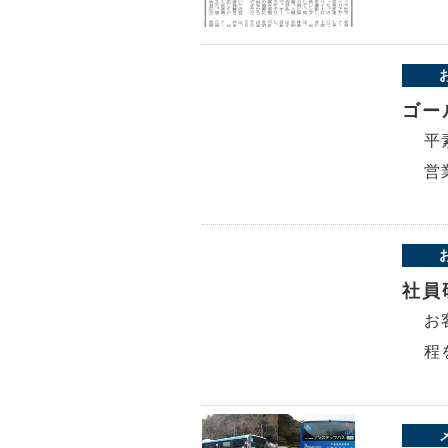
ゴー
平
営
社員
お
程