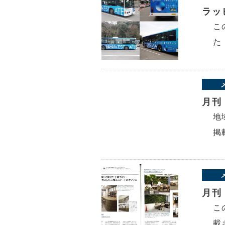
ラッ
こ
た
月刊
地
掲
月刊
こ
載