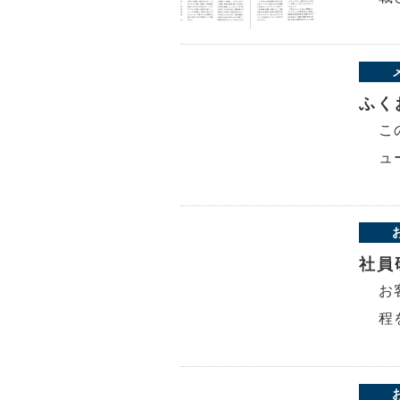
ふく
こ
ュ
社員
お
程