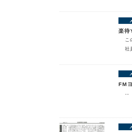
楽待
こ
社
FM
...