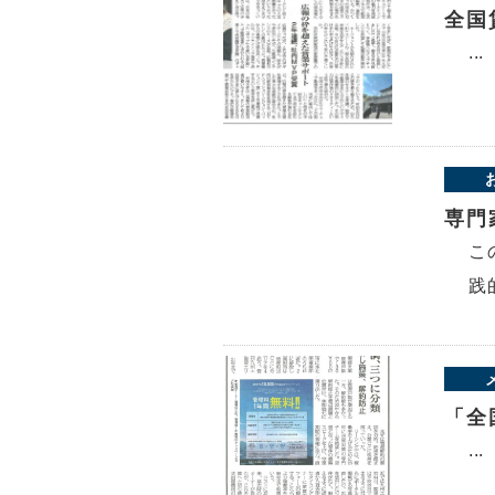
全国
...
専門
こ
践
「全
...