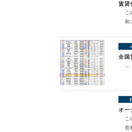
賃貸
こ
和
全国
...
オー
こ
営