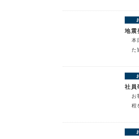
地震
本
た
社員
お
程